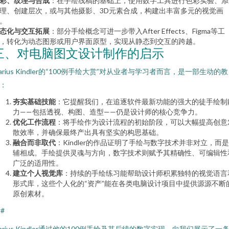
彩、纹理与合成
：在手绘线稿的基础上，使用数字工具进行色彩实验、添
理、创建层次，或与其他摄影、3D元素合成，构建出丰富多元的视觉画
。
态化与交互拓展
：部分手绘概念可进一步带入After Effects、Figma等工
，转化为动态图形或用户界面原型，实现从静态到交互的跨越。
三、对电脑图文设计制作的启示
arius Kindler的“100例手绘大赏”对从业者与学习者而言，是一部生动的教
：
夯实基础技能
：它提醒我们，在追逐软件最新功能的强大的徒手绘制
力——包括透视、构图、造型——仍是设计师的核心竞争力。
优化工作流程
：将手绘作为设计流程的初始阶段，可以大幅提高创意
散效率，并确保最终产出具有坚实的构思基础。
融合而非取代
：Kindler的作品证明了手绘与数字技术并非对立，而
辅相成。手绘提供灵魂与方向，数字技术则赋予其精确性、可编辑性
广泛的适用性。
建立个人视觉库
：持续的手绘练习能帮助设计师积累独特的视觉语言
形式库，这些个人化的“资产”能在各类电脑设计项目中提供源源不断
原创素材。
##
arius Kindler通过他的100例手绘及其后续的数字实现，向我们展示了一