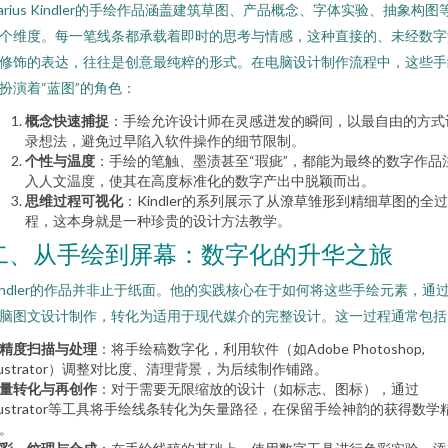
arius Kindler的手绘作品涵盖建筑草图、产品概念、字体实验、抽象构图
个维度。每一笔线条都承载着即时的思考与情感，这种直接的、未经数字
修饰的表达，往往是创意最纯粹的形式。在电脑设计制作流程中，这些手
扮演着“蓝图”的角色：
概念快速捕捉
：手绘允许设计师在灵感迸发的瞬间，以最自由的方式
录想法，避免过早陷入软件操作的细节限制。
个性与温度
：手绘的笔触、墨渍甚至“瑕疵”，都能为最终的数字作品
入人文温度，使其在高度标准化的数字产出中脱颖而出。
思维过程可视化
：Kindler的系列展示了从潦草雏形到精细草图的全过
程，这本身就是一种珍贵的设计方法教学。
二、从手绘到屏幕：数字化的升华之旅
indler的作品并非止于纸面。他的实践核心在于如何将这些手绘元素，通
脑图文设计制作，转化为适用于现代媒介的完整设计。这一过程通常包括
精度扫描与处理
：将手绘稿数字化，利用软件（如Adobe Photoshop,
llustrator）调整对比度、清理背景，为后续制作铺路。
量转化与再创作
：对于需要无限缩放的设计（如标志、图标），通过
llustrator等工具将手绘线条转化为矢量路径，在保留手绘神韵的获得数学
。