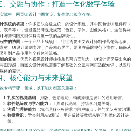
三、交融与协作：打造一体化数字体验
实战中，网页UI设计与图文设计制作绝非孤立存在。
计系统的桥梁
：许多团队会建立统一的设计系统，其中既包含UI组件库
、表单等），也涵盖品牌视觉规范（色彩、字体、图像风格）。这使得网
计与营销图文能保持高度一致的品牌调性。
程中的协同
：一个产品上线项目，往往需要图文设计师制作营销落地页、
素材，UI设计师则专注于产品核心界面。两者在品牌规范下协作，确保
吸引到产品使用的全程体验流畅。
能的复合
：优秀的视觉设计师往往兼具两方面能力。UI设计师需要出色
与图形感，而图文设计师也需要了解基础的交互与网页适配知识，以应对
媒体的需求。
四、核心能力与未来展望
论专精于哪一领域，以下能力都至关重要：
扎实的视觉基础
：排版、色彩理论、构成原理是设计的通用语言。
软件熟练度与学习能力
：工具迭代迅速，持续学习是关键。
沟通与理解能力
：精准理解业务需求与用户痛点，并与团队有效沟通
数据意识
：学会利用A/B测试、用户反馈等数据来验证和优化设计决
策。
着AI辅助设计工具的兴起、沉浸式体验（如AR/VR）的发展，以及用户