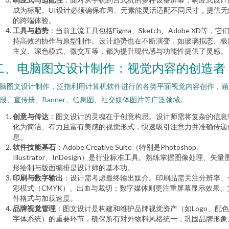
成为标配。UI设计必须确保布局、元素能灵活适配不同尺寸，提供无
的跨端体验。
工具与趋势
：当前主流工具包括Figma、Sketch、Adobe XD等，它
持高效的协作与原型制作。设计趋势也在不断演变，如玻璃拟态、极
主义、深色模式、微交互等，都为提升现代感与功能性提供了灵感。
二、电脑图文设计制作：视觉内容的创造者
脑图文设计制作，泛指利用计算机软件进行的各类平面视觉内容创作，涵
报、宣传册、Banner、信息图、社交媒体图片等广泛领域。
创意与传达
：图文设计的灵魂在于创意构思。设计师需将复杂的信息
化为简洁、有力且富有美感的视觉形式，快速吸引注意力并准确传递
息。
软件技能基石
：Adobe Creative Suite（特别是Photoshop、
Illustrator、InDesign）是行业标准工具。熟练掌握图像处理、矢量
形绘制与版面编排是设计师的基本功。
印刷与数字输出
：设计需考虑最终输出媒介。印刷品需关注分辨率、
彩模式（CMYK）、出血与裁切；数字媒体则更注重屏幕显示效果、
件格式与加载速度。
品牌视觉管理
：图文设计是构建和维护品牌视觉资产（如Logo、配
字体系统）的重要环节，确保所有对外物料风格统一，巩固品牌形象